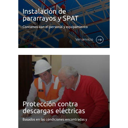
Instalación de
pararrayos y SPAT
Contamos con el personal y equipamiento
adecuados que sumados a la amplia
experiencia en campo nos ha llevado a trabajar
Ver servicio
con las más reconocidas y exigentes empresas
de ...
Protección contra
descargas eléctricas
Basados en las condiciones encontradas y
evaluadas, dimensionamos tus proyectos con
la solución más idónea, teniendo como