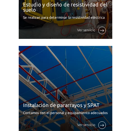
Estudio y diseño de resistividad del
suelo
Se realizan para determinar la resistividad eléctrica
del suelo o los niveles de corrosión presentes que
pueden reducir significativamente la resistencia del
Ver servicio
terreno para el ...
Instalación de pararrayos y SPAT
Contamos con el personal y equipamiento adecuados
que sumados a la amplia experiencia en campo nos ha
llevado a trabajar con las más reconocidas y exigentes
Ver servicio
empresas de ...