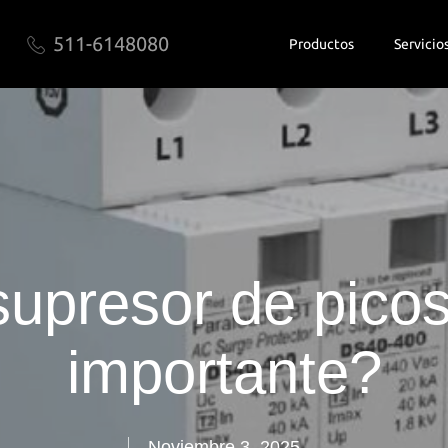
511-6148080
Productos
Servicio
upresor de picos
importante?
Noviembre 3, 2025