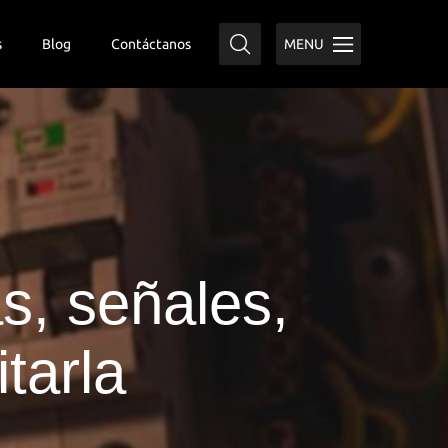
s
Blog
Contáctanos
MENU
s, señales,
tarla